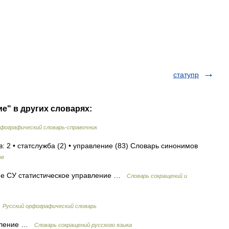
статупр
е" в других словарях:
фографический словарь-справочник
: 2 • статслужба (2) • управление (83) Словарь синонимов
ов
ие СУ статистическое управление …
Словарь сокращений и
…
Русский орфографический словарь
авление …
Словарь сокращений русского языка