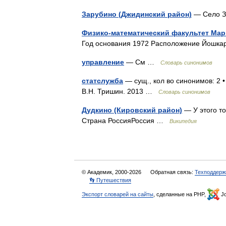
Зарубино (Джидинский район)
— Село 
Физико-математический факультет Мар
Год основания 1972 Расположение Йош
управление
— См …
Словарь синонимов
статслужба
— сущ., кол во синонимов: 2 •
В.Н. Тришин. 2013 …
Словарь синонимов
Дудкино (Кировский район)
— У этого то
Страна РоссияРоссия …
Википедия
© Академик, 2000-2026
Обратная связь:
Техподдерж
👣 Путешествия
Экспорт словарей на сайты
, сделанные на PHP,
Jo