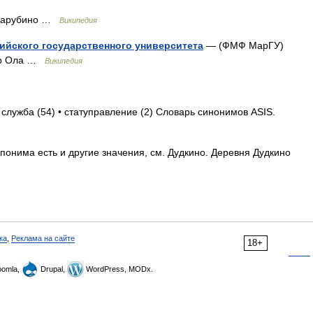
Зарубино …
Википедия
ийского государственного университета
— (ФМФ МарГУ)
кар Ола …
Википедия
 служба (54) • статуправление (2) Словарь синонимов ASIS.
понима есть и другие значения, см. Дудкино. Деревня Дудкино
ка
,
Реклама на сайте
18+
omla,
Drupal,
WordPress, MODx.