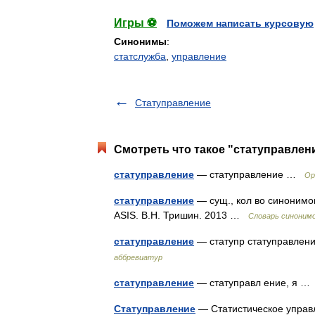
Игры ⚽
Поможем написать курсовую
Синонимы
:
статслужба
,
управление
Статуправление
Смотреть что такое "статуправлени
статуправление
— статуправление …
Ор
статуправление
— сущ., кол во синонимов
ASIS. В.Н. Тришин. 2013 …
Словарь синоним
статуправление
— статупр статуправлен
аббревиатур
статуправление
— статуправл ение, я 
Статуправление
— Статистическое упр