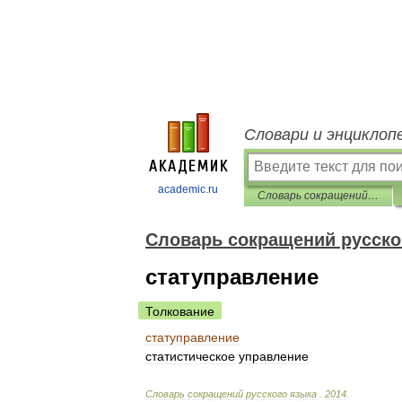
Словари и энциклоп
academic.ru
Словарь сокращений русского языка
Словарь сокращений русско
статуправление
Толкование
статуправление
статистическое
управление
Словарь
сокращений
русского
языка
.
2014
.