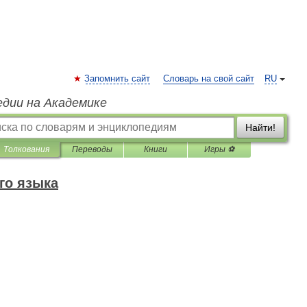
Запомнить сайт
Словарь на свой сайт
RU
едии на Академике
Найти!
Толкования
Переводы
Книги
Игры ⚽
го языка